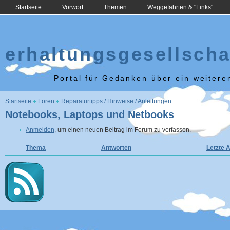
Startseite
Vorwort
Themen
Weggefährten & "Links"
erhaltungsgesellscha
Portal für Gedanken über ein weiter
Sie sind hier
Startseite
Foren
Reparaturtipps / Hinweise / Anleitungen
Notebooks, Laptops und Netbooks
Anmelden
, um einen neuen Beitrag im Forum zu verfassen.
Thema
Antworten
Letzte 